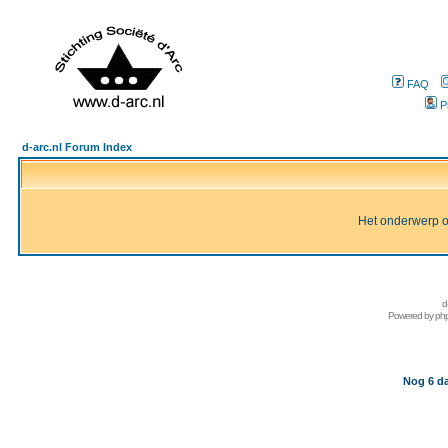
FAQ
P
d-arc.nl Forum Index
Het onderwerp of 
d
Powered by
ph
Nog 6 da