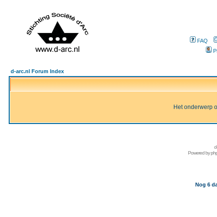
FAQ
P
d-arc.nl Forum Index
Het onderwerp of 
d
Powered by
ph
Nog 6 da