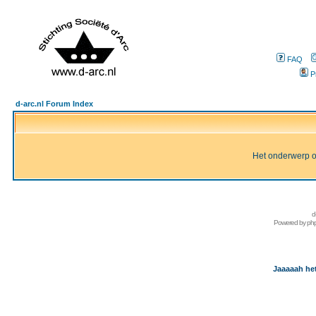
FAQ
P
d-arc.nl Forum Index
Het onderwerp of 
d
Powered by
ph
Jaaaaah het