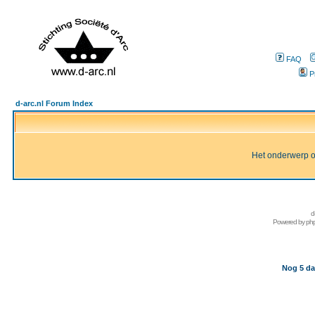
FAQ
P
d-arc.nl Forum Index
Het onderwerp of 
d
Powered by
ph
Nog 5 da