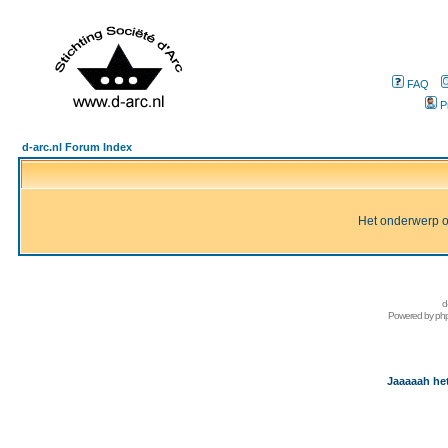
FAQ
P
d-arc.nl Forum Index
Het onderwerp of 
d
Powered by
ph
Jaaaaah het