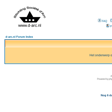
FAQ
P
d-arc.nl Forum Index
Het onderwerp of 
d
Powered by
ph
Nog 6 da