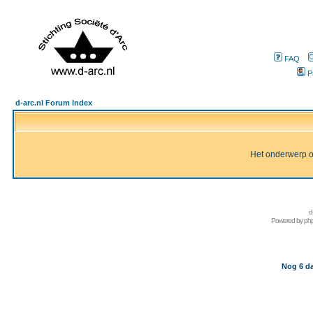
FAQ
P
d-arc.nl Forum Index
Het onderwerp of 
d
Powered by
ph
Nog 6 da