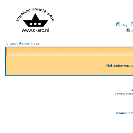
FAQ
P
d-arc.nl Forum Index
Het onderwerp of 
d
Powered by
ph
Jaaaaah het