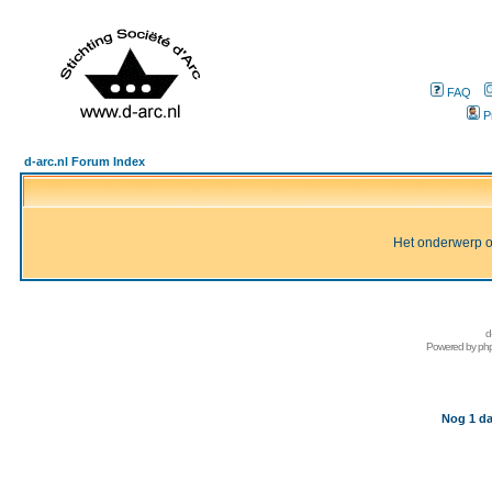
FAQ
P
d-arc.nl Forum Index
Het onderwerp of 
d
Powered by
ph
Nog 1 da