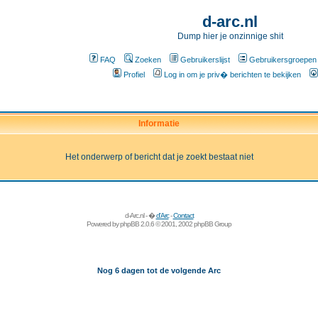
d-arc.nl
Dump hier je onzinnige shit
FAQ
Zoeken
Gebruikerslijst
Gebruikersgroepen
Profiel
Log in om je priv� berichten te bekijken
Informatie
Het onderwerp of bericht dat je zoekt bestaat niet
d-Arc.nl - �
d'Arc
-
Contact
Powered by
phpBB
2.0.6 © 2001, 2002 phpBB Group
Nog 6 dagen tot de volgende Arc