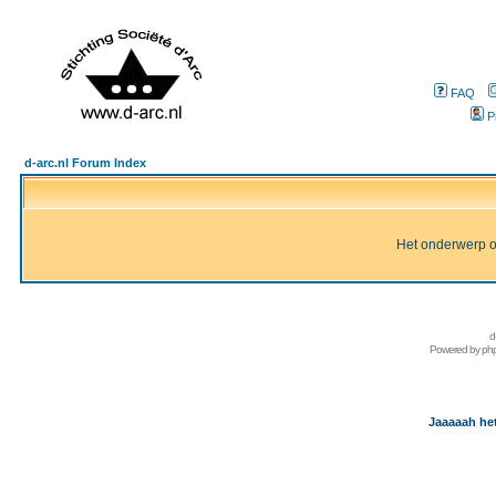
FAQ
P
d-arc.nl Forum Index
Het onderwerp of 
d
Powered by
ph
Jaaaaah het