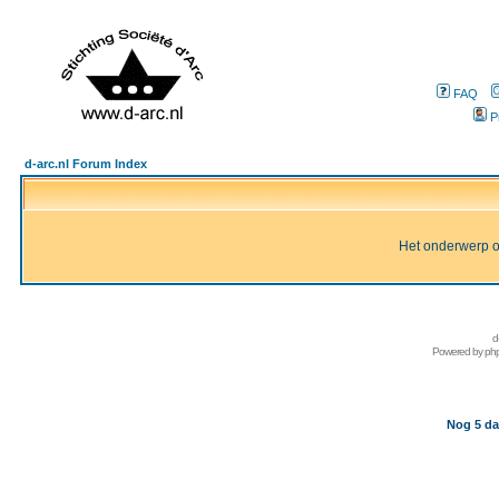
FAQ
P
d-arc.nl Forum Index
Het onderwerp of 
d
Powered by
ph
Nog 5 da