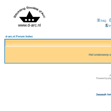
FAQ
P
d-arc.nl Forum Index
Het onderwerp of 
d
Powered by
ph
Jaaaaah het