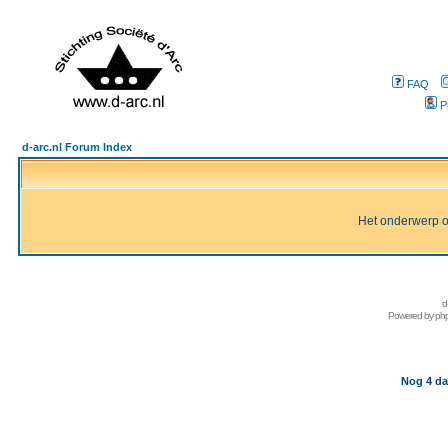
FAQ
P
d-arc.nl Forum Index
Het onderwerp of 
d
Powered by
ph
Nog 4 da