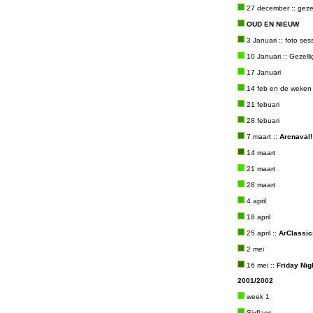
27 december :: gezel
OUD EN NIEUW
3 Januari :: foto ses
10 Januari :: Gezelli
17 Januari
14 feb en de weken 
21 febuari
28 febuari
7 maart ::
Arcnaval!
14 maart
21 maart
28 maart
4 april
18 april
25 april ::
ArClassic
2 mei
16 mei ::
Friday Nig
2001/2002
week 1
Sixflags