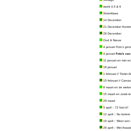
week 4,5 & 6
Sinterklaas
14 December
21 December Kerstm
28 December
Oud & Nieuw
4 januari
Foto's gem
4 januari
Foto's van
11 januari en niet ech
18 januari
1 februari // Tirole
15 februari // Carnav
8 maart en de weken
15 maart en zoals ied
29 maart
5 april :: 72 foto's!!
12 april :: Nu betere
19 april :: Weer een
26 april :: Met Assas