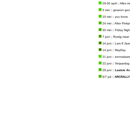
29-30 april :: Alles 
3 mei :: gewoon geze
10 mei :: you know
24 mei :: After Pink
30 mei :: Friday Nigh
7 juni :: Rustig maar 
14 juni :: Lars 8 Jaar
14 juni :: MayDay
21 juni :: eennalaat
22 juni :: Verjaardag
28 juni ::
Laatste A
6/7 juli ::
ARCRALLY!