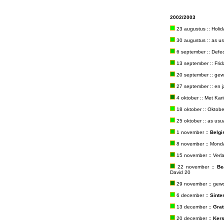
2002/2003
23 augustus :: Holid
30 augustus :: as us
6 september :: Defec
13 september :: Frida
20 september :: gewo
27 september :: en j
4 oktober :: Met Kari
18 oktober :: Oktobe
25 oktober :: as usua
1 november ::
Belgi
8 november :: Monday
15 november :: Verlate
22 november ::
Be
David 20
29 november :: gewo
6 december ::
Sinte
13 december ::
Grat
20 december ::
Kers