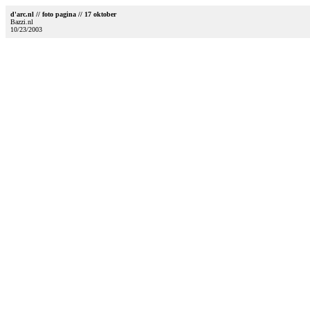
d'arc.nl // foto pagina // 17 oktober
Bazzi.nl
10/23/2003