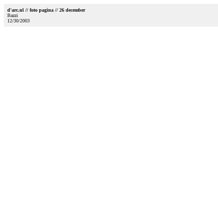
d'arc.nl // foto pagina // 26 december
Bazzi
12/30/2003