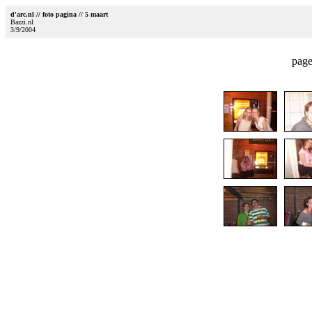
d'arc.nl // foto pagina // 5 maart
Bazzi.nl
3/9/2004
page